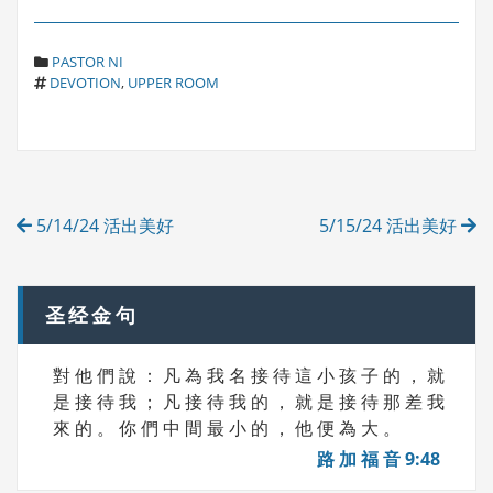
C
PASTOR NI
T
A
DEVOTION
,
UPPER ROOM
A
T
G
E
S
G
O
R
Post
I
5/14/24 活出美好
5/15/24 活出美好
E
navigation
S
圣经金句
對 他 們 說 ： 凡 為 我 名 接 待 這 小 孩 子 的 ， 就
是 接 待 我 ； 凡 接 待 我 的 ， 就 是 接 待 那 差 我
來 的 。 你 們 中 間 最 小 的 ， 他 便 為 大 。
路 加 福 音 9:48