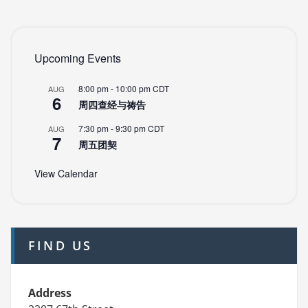
Upcoming Events
8:00 pm
-
10:00 pm
CDT
AUG
6
周四查经与祷告
7:30 pm
-
9:30 pm
CDT
AUG
7
周五团契
View Calendar
FIND US
Address