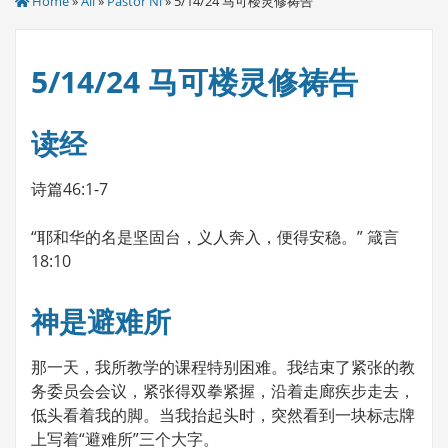
Home
»
All
»
Pastor Ni
» 5/14/24 马可楼灵修祷告
5/14/24 马可楼灵修祷告
读经
诗篇46:1-7
“耶和华的名是坚固台，义人奔入，便得安稳。” 箴言
18:10
神是避难所
那一天，我所教学的课程特别困难。我结束了紧张的教
务委员会会议，紧张得双拳紧握，沿着走廊疾步走去，
低头看着我的脚。当我抬起头时，突然看到一块标志牌
上写着“避难所”三个大字。