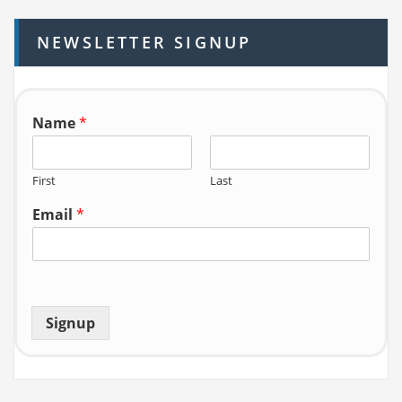
c
h
NEWSLETTER SIGNUP
f
o
r:
Name
*
First
Last
Email
*
Signup