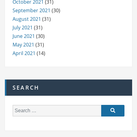
October 2021
(31)
September 2021
(30)
August 2021
(31)
July 2021
(31)
June 2021
(30)
May 2021
(31)
April 2021
(14)
SEARCH
S
e
a
r