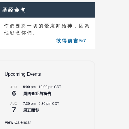
圣经金句
你 們 要 將 一 切 的 憂 慮 卸 給 神 ， 因 為
他 顧 念 你 們 。
彼 得 前 書 5:7
Upcoming Events
8:00 pm
-
10:00 pm
CDT
AUG
6
周四查经与祷告
7:30 pm
-
9:30 pm
CDT
AUG
7
周五团契
View Calendar