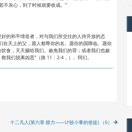
志；若不灰心，到了时候就要收成。”
更好的和平缔造者，对与我们所交往的人持开放的态
我们在天上的父，愿人都尊你的名。愿你的国降临。愿你
的饮食，天天赐给我们。赦免我们的罪；或者我们也赦
我们脱离凶恶”（路 11：2-4，）。阿们。
十二凡人(第六章 腓力——计较小事的使徒) （6）