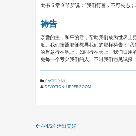
太书 6 章 9 节所说：“我们行善，不可丧
祷告
亲爱的主，和平的君，帮助我们成为世界上
度。我们按照耶稣教导我们的那样祷告：“
的旨意行在地上，如同行在天上。我们日用
免每一个亏欠我们的人。不叫我们遇见试探；救
C
PASTOR NI
T
A
DEVOTION
,
UPPER ROOM
A
T
G
E
S
G
O
R
Post
I
4/4/24 活出美好
E
navigation
S