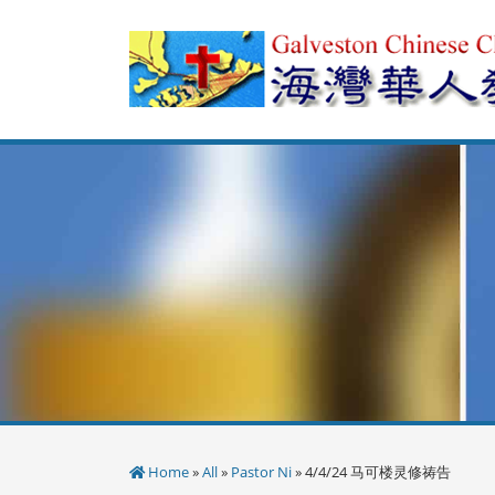
Skip
to
content
Home
»
All
»
Pastor Ni
» 4/4/24 马可楼灵修祷告