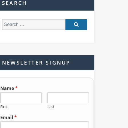
SEARCH
S
e
a
r
c
h
NEWSLETTER SIGNUP
f
o
r:
Name
*
First
Last
Email
*