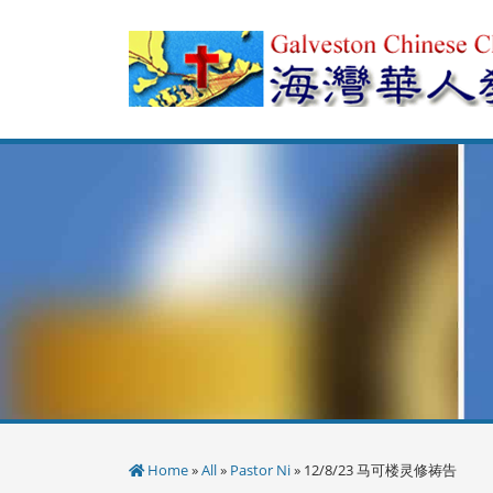
Skip
to
content
Home
»
All
»
Pastor Ni
» 12/8/23 马可楼灵修祷告