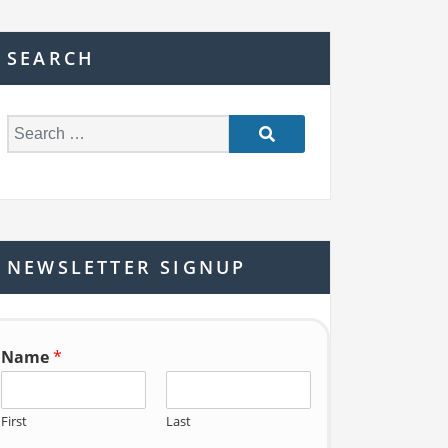
SEARCH
S
e
a
r
c
h
NEWSLETTER SIGNUP
f
o
r:
Name
*
First
Last