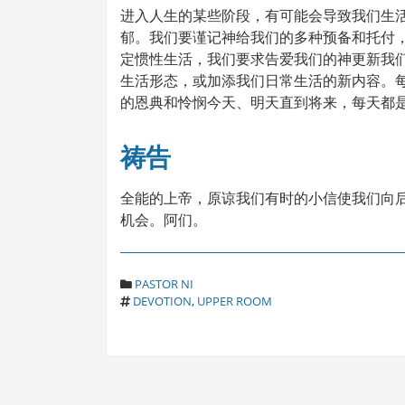
进入人生的某些阶段，有可能会导致我们生
郁。我们要谨记神给我们的多种预备和托付
定惯性生活，我们要求告爱我们的神更新我
生活形态，或加添我们日常生活的新内容。
的恩典和怜悯今天、明天直到将来，每天都
祷告
全能的上帝，原谅我们有时的小信使我们向
机会。阿们。
C
PASTOR NI
T
A
DEVOTION
,
UPPER ROOM
A
T
G
E
S
G
O
R
I