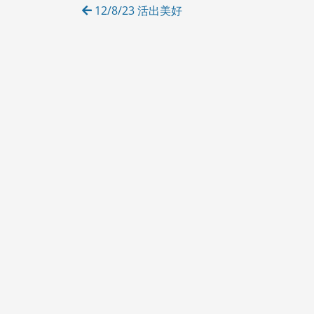
Post
12/8/23 活出美好
E
navigation
S