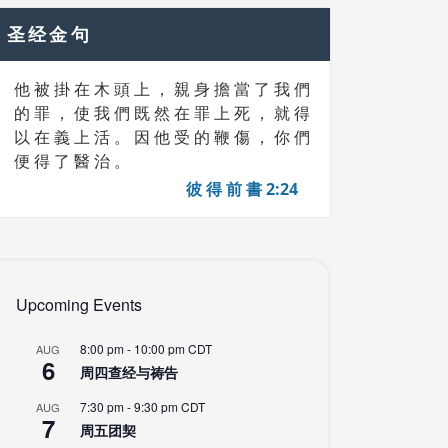
圣经金句
他 被 掛 在 木 頭 上 ， 親 身 擔 當 了 我 們
的 罪 ， 使 我 們 既 然 在 罪 上 死 ， 就 得
以 在 義 上 活 。 因 他 受 的 鞭 傷 ， 你 們
便 得 了 醫 治 。
彼 得 前 書 2:24
Upcoming Events
8:00 pm
-
10:00 pm
CDT
AUG
6
周四查经与祷告
7:30 pm
-
9:30 pm
CDT
AUG
7
周五团契