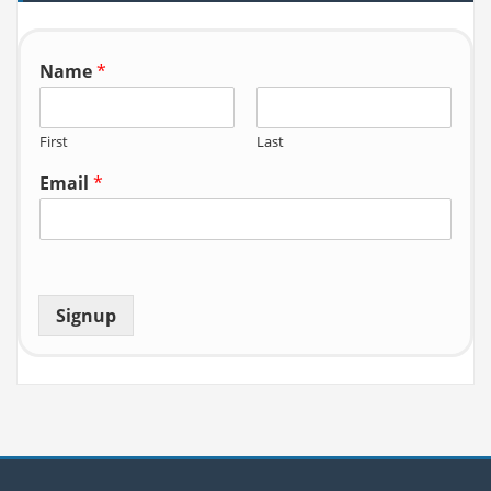
o
r:
Name
*
First
Last
Email
*
Signup