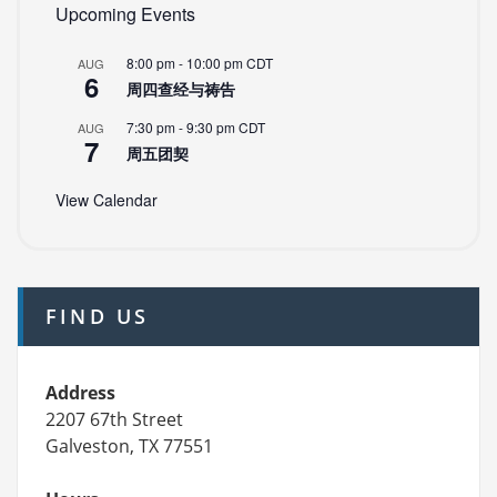
Upcoming Events
8:00 pm
-
10:00 pm
CDT
AUG
6
周四查经与祷告
7:30 pm
-
9:30 pm
CDT
AUG
7
周五团契
View Calendar
FIND US
Address
2207 67th Street
Galveston, TX 77551