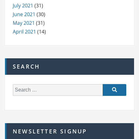
July 2021
(31)
June 2021
(30)
May 2021
(31)
April 2021
(14)
SEARCH
S
e
a
r
c
h
NEWSLETTER SIGNUP
f