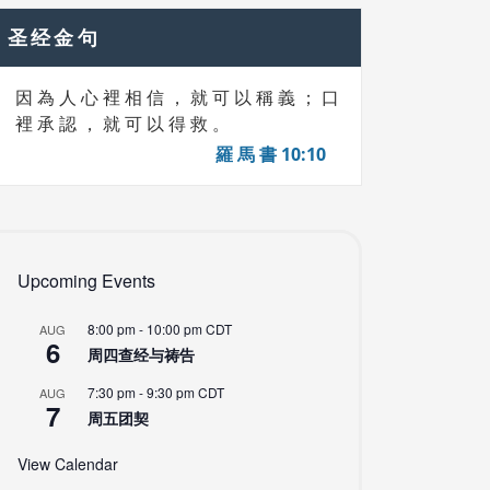
圣经金句
因 為 人 心 裡 相 信 ， 就 可 以 稱 義 ； 口
裡 承 認 ， 就 可 以 得 救 。
羅 馬 書 10:10
Upcoming Events
8:00 pm
-
10:00 pm
CDT
AUG
6
周四查经与祷告
7:30 pm
-
9:30 pm
CDT
AUG
7
周五团契
View Calendar