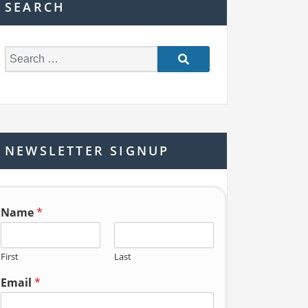
SEARCH
S
e
a
r
c
h
NEWSLETTER SIGNUP
f
o
r:
Name
*
First
Last
Email
*