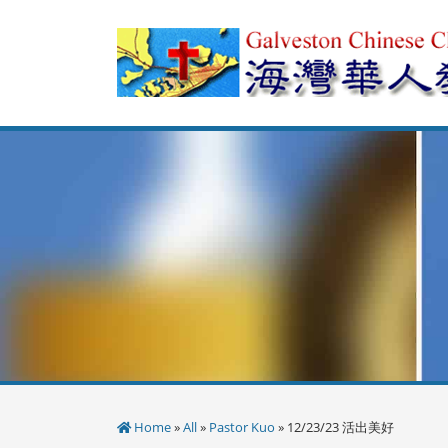
Skip
to
content
Home
»
All
»
Pastor Kuo
» 12/23/23 活出美好