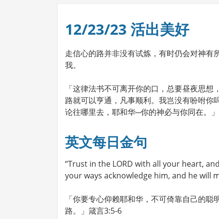
12/23/23 活出美好
走信心的路并非没有试炼，有时仍会对神有
我。
「这律法书不可离开你的口，总要昼夜思想
路就可以亨通，凡事顺利。我岂没有吩咐你
论往哪里去，耶和华─你的神必与你同在。」约书
英文每日金句
“Trust in the LORD with all your heart, an
your ways acknowledge him, and he will m
「你要专心仰赖耶和华，不可倚靠自己的聪
路。」箴言3:5-6