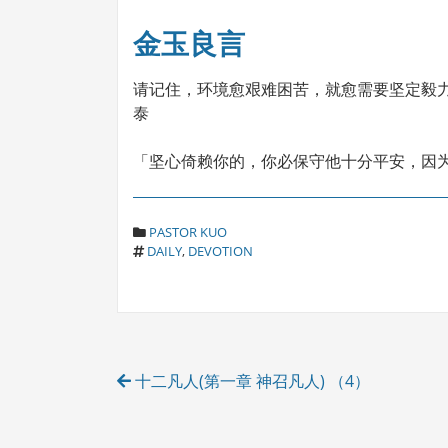
金玉良言
请记住，环境愈艰难困苦，就愈需要坚定毅力
泰
「坚心倚赖你的，你必保守他十分平安，因为
C
PASTOR KUO
T
A
DAILY
,
DEVOTION
A
T
G
E
S
G
O
R
Post
I
十二凡人(第一章 神召凡人) （4）
E
navigation
S