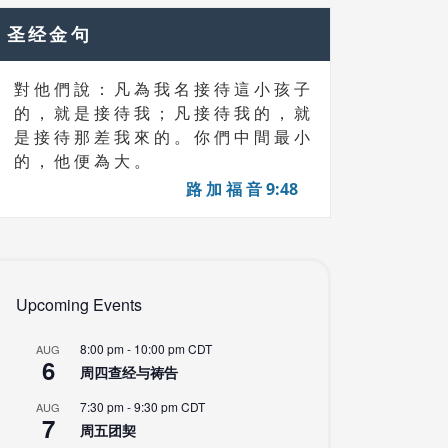
圣经金句
對 他 們 說 ： 凡 為 我 名 接 待 這 小 孩 子
的 ， 就 是 接 待 我 ； 凡 接 待 我 的 ， 就
是 接 待 那 差 我 來 的 。 你 們 中 間 最 小
的 ， 他 便 為 大 。
路 加 福 音 9:48
Upcoming Events
8:00 pm
-
10:00 pm
CDT
AUG
6
周四查经与祷告
7:30 pm
-
9:30 pm
CDT
AUG
7
周五团契