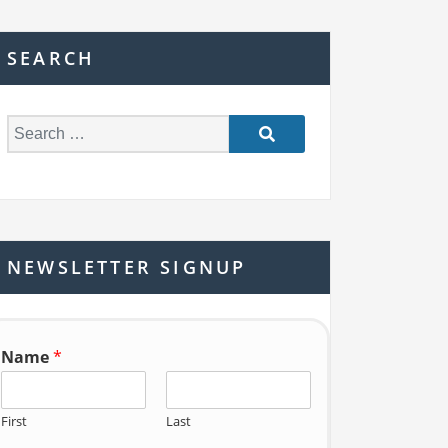
SEARCH
S
e
a
r
c
h
NEWSLETTER SIGNUP
f
o
r:
Name
*
First
Last