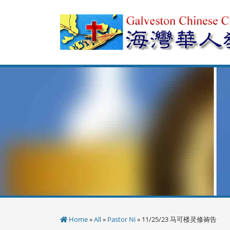
Skip
to
content
Home
»
All
»
Pastor Ni
» 11/25/23 马可楼灵修祷告