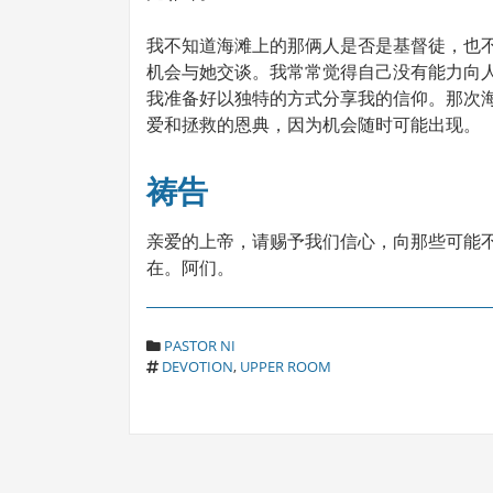
我不知道海滩上的那俩人是否是基督徒，也
机会与她交谈。我常常觉得自己没有能力向
我准备好以独特的方式分享我的信仰。那次
爱和拯救的恩典，因为机会随时可能出现。
祷告
亲爱的上帝，请赐予我们信心，向那些可能
在。阿们。
C
PASTOR NI
T
A
DEVOTION
,
UPPER ROOM
A
T
G
E
S
G
O
R
I