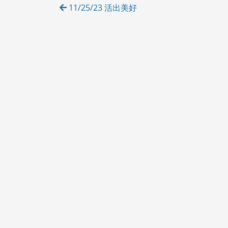
Post
11/25/23 活出美好
E
navigation
S