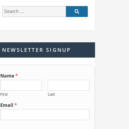
S
e
a
r
c
h
NEWSLETTER SIGNUP
f
o
r:
Name
*
First
Last
Email
*