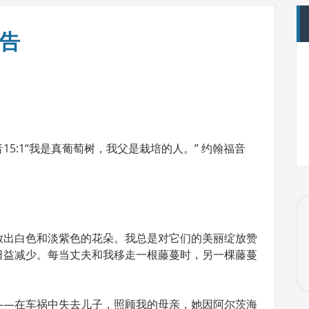
祷告
15:1“我是真葡萄树，我父是栽培的人。” 约翰福音
放出白色和淡紫色的花朵。我总是对它们的美丽绽放赞
日益减少。每当丈夫和我移走一根藤蔓时，另一棵藤蔓
——在车祸中失去儿子，照顾我的母亲，她因阿尔茨海