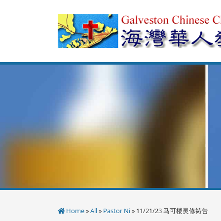
Skip
to
content
Home
»
All
»
Pastor Ni
» 11/21/23 马可楼灵修祷告