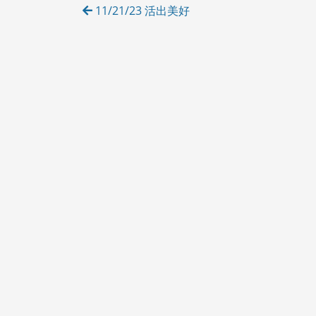
Post
11/21/23 活出美好
E
navigation
S