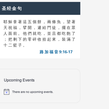
圣经金句
耶 穌 拿 著 這 五 個 餅 ， 兩 條 魚 ， 望 著
天 祝 福 ， 擘 開 ， 遞 給 門 徒 ， 擺 在 眾
人 面 前 。 他 們 就 吃 ， 並 且 都 吃 飽 了
； 把 剩 下 的 零 碎 收 拾 起 來 ， 裝 滿 了
十 二 籃 子 。
路 加 福 音 9:16-17
Upcoming Events
There are no upcoming events.