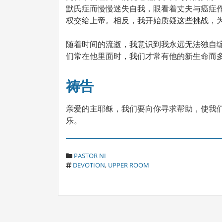
默氏症而慢慢迷失自我，眼看着丈夫与癌症
权交给上帝。相反，我开始质疑这些挑战，
随着时间的流逝，我意识到我永远无法独自
们常在他里面时，我们才常有他的新生命而
祷告
亲爱的主耶稣，我们要向你寻求帮助，使我
乐。
C
PASTOR NI
T
A
DEVOTION
,
UPPER ROOM
A
T
G
E
S
G
O
R
I