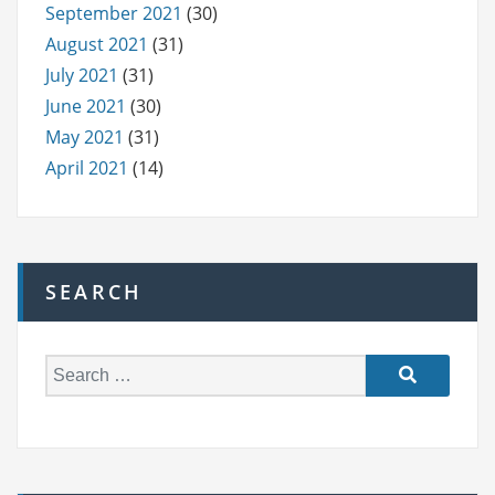
September 2021
(30)
August 2021
(31)
July 2021
(31)
June 2021
(30)
May 2021
(31)
April 2021
(14)
SEARCH
S
e
a
r
c