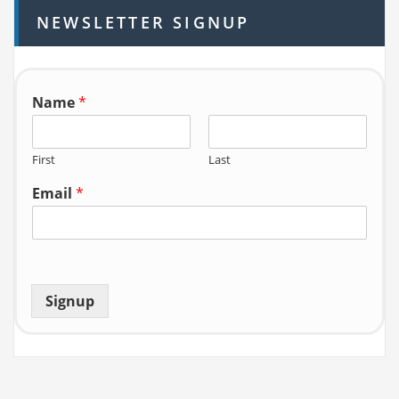
h
NEWSLETTER SIGNUP
f
o
r:
Name
*
First
Last
Email
*
Signup