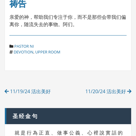
祷告
亲爱的神，帮助我们专注于你，而不是那些会带我们偏
离你，随流失去的事物。阿们。
C
PASTOR NI
T
A
DEVOTION
,
UPPER ROOM
A
T
G
E
S
G
O
R
Post
I
11/19/24 活出美好
11/20/24 活出美好
E
navigation
S
圣经金句
就 是 行 為 正 直 、 做 事 公 義 、 心 裡 說 實 話 的