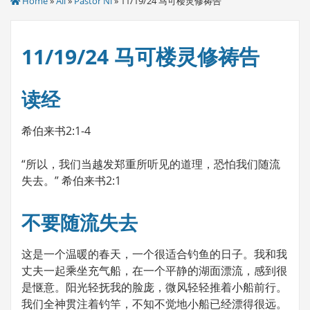
Home
»
All
»
Pastor Ni
» 11/19/24 马可楼灵修祷告
11/19/24 马可楼灵修祷告
读经
希伯来书2:1-4
“所以，我们当越发郑重所听见的道理，恐怕我们随流
失去。” 希伯来书2:1
不要随流失去
这是一个温暖的春天，一个很适合钓鱼的日子。我和我
丈夫一起乘坐充气船，在一个平静的湖面漂流，感到很
是惬意。阳光轻抚我的脸庞，微风轻轻推着小船前行。
我们全神贯注着钓竿，不知不觉地小船已经漂得很远。