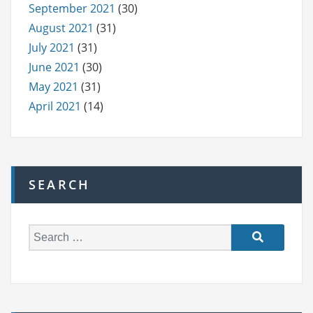
September 2021
(30)
August 2021
(31)
July 2021
(31)
June 2021
(30)
May 2021
(31)
April 2021
(14)
SEARCH
S
e
a
r
c