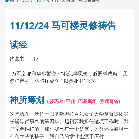
Home
»
All
»
Pastor Ni
» 11/12/24 马可楼灵修祷告
11/12/24 马可楼灵修祷告
读经
约拿书1:1-17
“万军之耶和华起誓说：“我怎样思想，必照样成就；我
怎样定意，必照样成立,” 以赛亚书14:24
神所筹划
(莎玛尔·亚伦 巴基斯坦 旁遮普省)
这是我在一所位于巴基斯坦拉合尔女子大学基督徒团契
任辅导员事奉的第四年。起初要我担任这项工作时，我
是完全拒绝的。那时我已有一个婴孩，另外还得看顾一
个稍大些的孩子，我自己的学业也疲于应付。