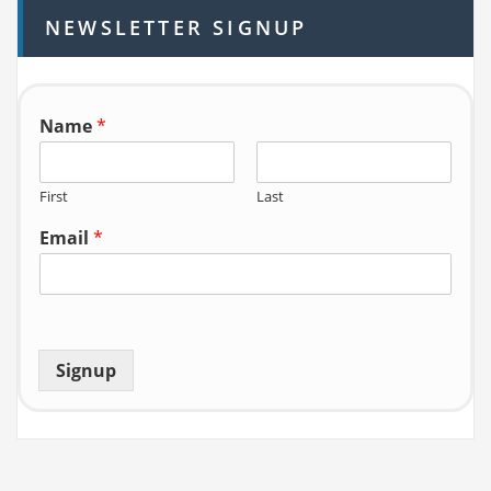
h
NEWSLETTER SIGNUP
f
o
r:
Name
*
First
Last
Email
*
Signup