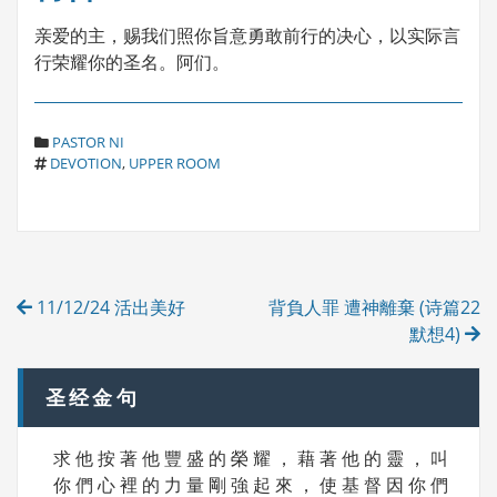
亲爱的主，赐我们照你旨意勇敢前行的决心，以实际言
行荣耀你的圣名。阿们。
C
PASTOR NI
T
A
DEVOTION
,
UPPER ROOM
A
T
G
E
S
G
O
R
Post
I
11/12/24 活出美好
背負人罪 遭神離棄 (诗篇22
E
navigation
S
默想4)
圣经金句
求 他 按 著 他 豐 盛 的 榮 耀 ， 藉 著 他 的 靈 ， 叫
你 們 心 裡 的 力 量 剛 強 起 來 ， 使 基 督 因 你 們