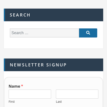
SEARCH
S
e
a
r
c
h
NEWSLETTER SIGNUP
f
o
r:
Name
*
First
Last