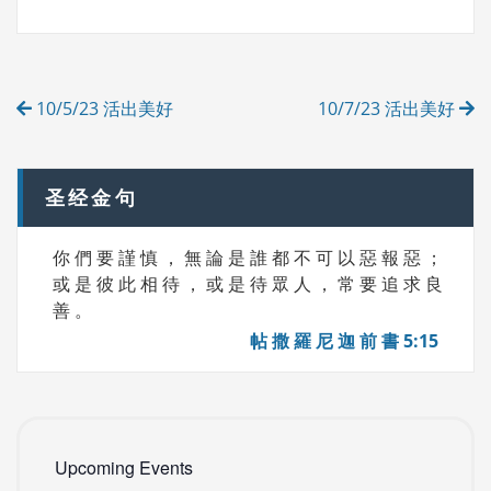
G
E
S
G
O
R
Post
I
10/5/23 活出美好
10/7/23 活出美好
E
navigation
S
圣经金句
你 們 要 謹 慎 ， 無 論 是 誰 都 不 可 以 惡 報 惡 ；
或 是 彼 此 相 待 ， 或 是 待 眾 人 ， 常 要 追 求 良
善 。
帖 撒 羅 尼 迦 前 書 5:15
Upcoming Events