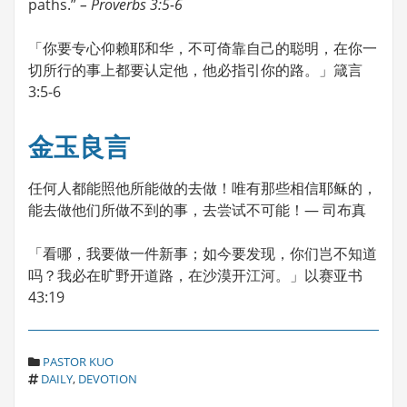
paths.”
– Proverbs 3:5-6
「你要专心仰赖耶和华，不可倚靠自己的聪明，在你一
切所行的事上都要认定他，他必指引你的路。」箴言
3:5-6
金玉良言
任何人都能照他所能做的去做！唯有那些相信耶稣的，
能去做他们所做不到的事，去尝试不可能！— 司布真
「看哪，我要做一件新事；如今要发现，你们岂不知道
吗？我必在旷野开道路，在沙漠开江河。」以赛亚书
43:19
C
PASTOR KUO
T
A
DAILY
,
DEVOTION
A
T