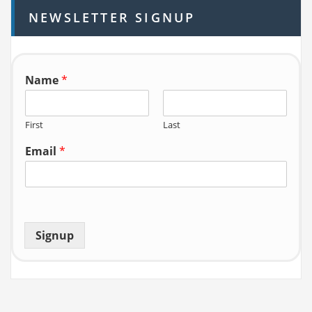
h
NEWSLETTER SIGNUP
f
o
r:
Name
*
First
Last
Email
*
Signup