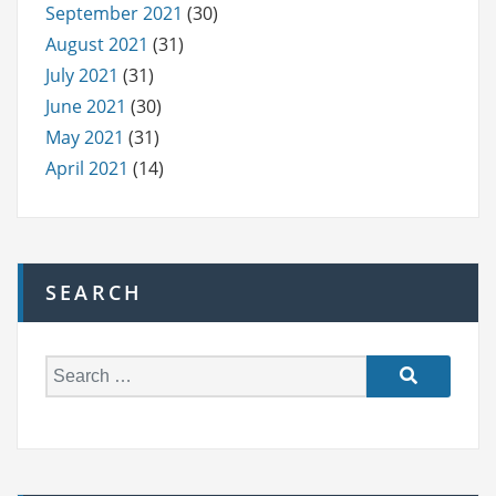
September 2021
(30)
August 2021
(31)
July 2021
(31)
June 2021
(30)
May 2021
(31)
April 2021
(14)
SEARCH
S
e
a
r
c