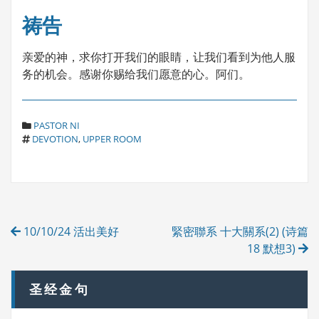
祷告
亲爱的神，求你打开我们的眼睛，让我们看到为他人服
务的机会。感谢你赐给我们愿意的心。阿们。
C
PASTOR NI
T
A
DEVOTION
,
UPPER ROOM
A
T
G
E
S
G
O
R
Post
I
10/10/24 活出美好
緊密聯系 十大關系(2) (诗篇
E
navigation
S
18 默想3)
圣经金句