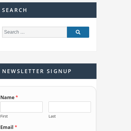
SEARCH
S
e
a
r
c
h
NEWSLETTER SIGNUP
f
o
r:
Name
*
First
Last
Email
*