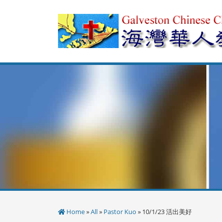
Skip
to
content
Home
»
All
»
Pastor Kuo
» 10/1/23 活出美好