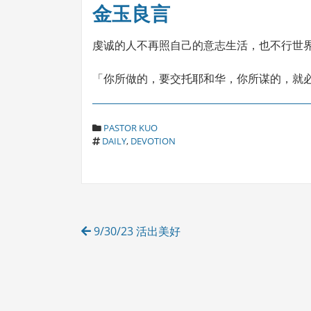
金玉良言
虔诚的人不再照自己的意志生活，也不行世界
「你所做的，要交托耶和华，你所谋的，就必成
C
PASTOR KUO
T
A
DAILY
,
DEVOTION
A
T
G
E
S
G
O
R
Post
I
9/30/23 活出美好
E
navigation
S