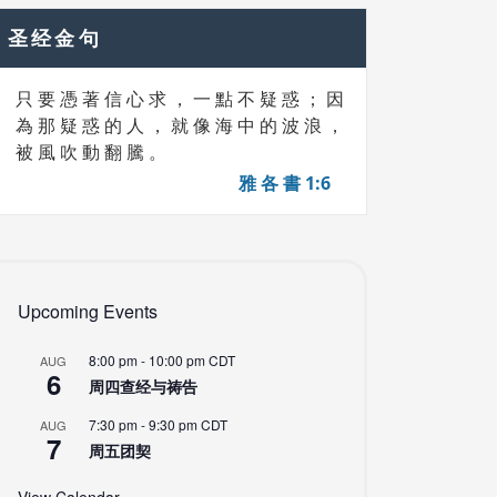
圣经金句
只 要 憑 著 信 心 求 ， 一 點 不 疑 惑 ； 因
為 那 疑 惑 的 人 ， 就 像 海 中 的 波 浪 ，
被 風 吹 動 翻 騰 。
雅 各 書 1:6
Upcoming Events
8:00 pm
-
10:00 pm
CDT
AUG
6
周四查经与祷告
7:30 pm
-
9:30 pm
CDT
AUG
7
周五团契