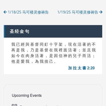
R
Post
I
1/18/25 马可楼灵修祷告
1/19/25 马可楼灵修祷告
E
navigation
S
圣经金句
我 已 經 與 基 督 同 釘 十 字 架 ， 現 在 活 著 的 不
再 是 我 ， 乃 是 基 督 在 我 裡 面 活 著 ； 並 且 我
如 今 在 肉 身 活 著 ， 是 因 信 神 的 兒 子 而 活 ；
他 是 愛 我 ， 為 我 捨 己 。
加 拉 太 書 2:20
Upcoming Events