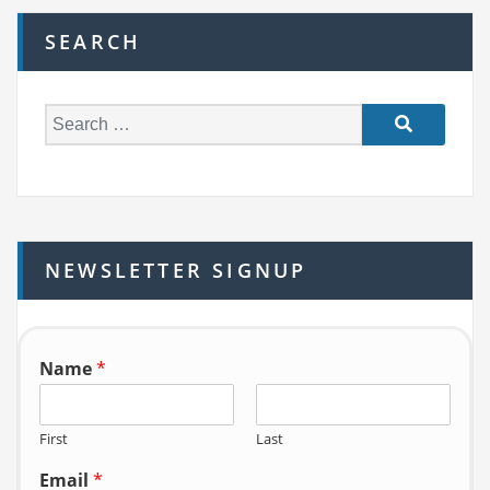
SEARCH
S
e
a
r
c
h
NEWSLETTER SIGNUP
f
o
r:
Name
*
First
Last
Email
*