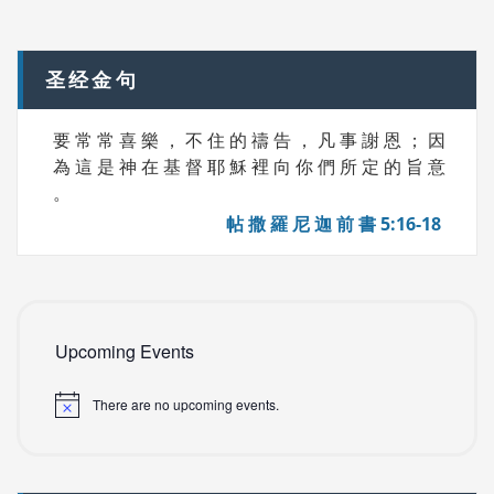
navigation
S
圣经金句
要 常 常 喜 樂 ， 不 住 的 禱 告 ， 凡 事 謝 恩 ； 因
為 這 是 神 在 基 督 耶 穌 裡 向 你 們 所 定 的 旨 意
。
帖 撒 羅 尼 迦 前 書 5:16-18
Upcoming Events
There are no upcoming events.