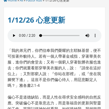
Home
»
All
»
Pastor Kuo
» 1/12/26 心意更新
1/12/26 心意更新
「我的弟兄們，你們信奉我們榮耀的主耶穌基督，便不
可按著外貌待人。若有一個人帶著金戒指，穿著華美衣
服，進你們的會堂去；又有一個窮人穿著骯髒衣服也進
去；你們就重看那穿華美衣服的人，說：『請坐在這好
位上』；又對那窮人說：『你站在那裡』，或『坐在我
腳凳下邊』。這豈不是你們偏心待人，用惡意斷定人
嗎？」雅各書2:1-4
偏心不是道德缺陷，而是人性在尋求安全感時的自然反
應。突破偏心不是靠意志力，而是靠福音的更新與聖靈
的工作。當我記得神如何看我、如何接納我，我就能用