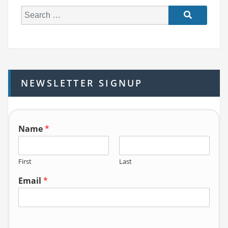
S
e
a
r
c
h
NEWSLETTER SIGNUP
f
o
r:
Name
*
First
Last
Email
*