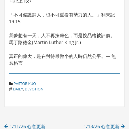
耳記上16:7
「不可偏護窮人，也不可重看有勢力的人。」利未記
19:15
我夢想有一天，人不再按膚色，而是按品格被評價。—
馬丁路德金(Martin Luther King Jr.)
真正的偉大，是在對待最微小的人時仍然公平。— 無
名格言
C
PASTOR KUO
T
A
DAILY
,
DEVOTION
A
T
G
E
S
G
O
R
Post
I
1/11/26 心意更新
1/13/26 心意更新
E