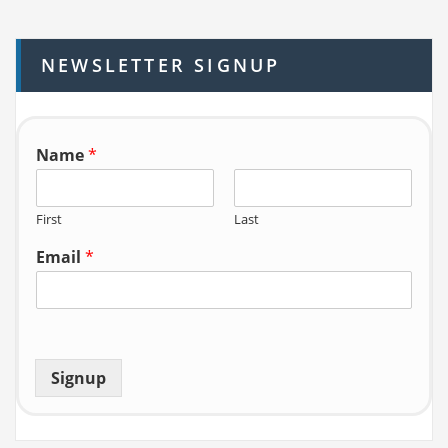
c
h
NEWSLETTER SIGNUP
f
o
r:
Name
*
First
Last
Email
*
Signup