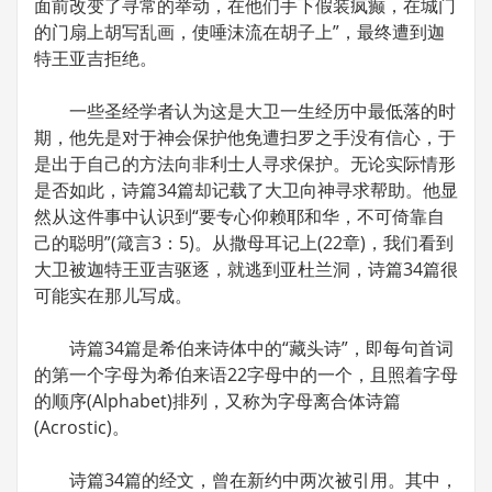
面前改变了寻常的举动，在他们手下假装疯癫，在城门
的门扇上胡写乱画，使唾沫流在胡子上”，最终遭到迦
特王亚吉拒绝。
一些圣经学者认为这是大卫一生经历中最低落的时
期，他先是对于神会保护他免遭扫罗之手没有信心，于
是出于自己的方法向非利士人寻求保护。无论实际情形
是否如此，诗篇34篇却记载了大卫向神寻求帮助。他显
然从这件事中认识到“要专心仰赖耶和华，不可倚靠自
己的聪明”(箴言3：5)。从撒母耳记上(22章)，我们看到
大卫被迦特王亚吉驱逐，就逃到亚杜兰洞，诗篇34篇很
可能实在那儿写成。
诗篇34篇是希伯来诗体中的“藏头诗”，即每句首词
的第一个字母为希伯来语22字母中的一个，且照着字母
的顺序(Alphabet)排列，又称为字母离合体诗篇
(Acrostic)。
诗篇34篇的经文，曾在新约中两次被引用。其中，