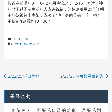
彼得在前书的3：10-12引用诗篇34：12-16，表达了神
的对于过圣洁生活的人应许祝福；约翰则引用20节证明
主耶稣被钉十字架，应验了“他一身的骨头，连一根也
不折断”(参看约19：36)”
C
PASTOR NI
T
A
DEVOTION
,
PSALM
A
T
G
E
S
G
O
R
Post
I
2/22/25 活出美好
2/23/25 马可楼灵修祷告
E
navigation
S
圣经金句
無 論 何 人 ， 不 要 求 自 己 的 益 處 ， 乃 要 求 別