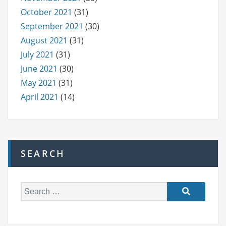
October 2021
(31)
September 2021
(30)
August 2021
(31)
July 2021
(31)
June 2021
(30)
May 2021
(31)
April 2021
(14)
SEARCH
S
e
a
r