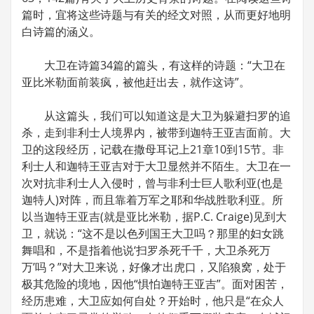
篇时，宜将这些诗题与有关的经文对照，从而更好地明
白诗篇的涵义。
大卫在诗篇34篇的篇头，有这样的诗题：“大卫在
亚比米勒面前装疯，被他赶出去，就作这诗”。
从这篇头，我们可以知道这是大卫为躲避扫罗的追
杀，走到非利士人境界内，被带到迦特王亚吉面前。大
卫的这段经历，记载在撒母耳记上21章10到15节。非
利士人和迦特王亚吉对于大卫显然并不陌生。大卫在一
次对抗非利士人入侵时，曾与非利士巨人歌利亚(也是
迦特人)对阵，而且靠着万军之耶和华战胜歌利亚。所
以当迦特王亚吉(就是亚比米勒，据P.C. Craige)见到大
卫，就说：“这不是以色列国王大卫吗？那里的妇女跳
舞唱和，不是指着他说‘扫罗杀死千千，大卫杀死万
万’吗？”对大卫来说，好像才出虎口，又陷狼窝，处于
极其危险的境地，因他“惧怕迦特王亚吉”。面对困苦，
经历患难，大卫应如何自处？开始时，他只是“在众人