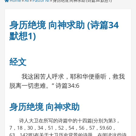
Home
»
All
»
Pastor Ni
» 身历绝境 向神求助 (诗篇34 默想1)
身历绝境 向神求助 (诗篇34
默想1)
经文
我这困苦人呼求，耶和华便垂听，救我
脱离一切患难。” 诗篇34:6
身历绝境 向神求助
诗人大卫在所写的诗篇中的十四篇(分别为第3，
7，18，30，34，51，52，54，56，57，59.60，
63，142篇)有关于大卫历史背景的诗题。在阅读这些诗