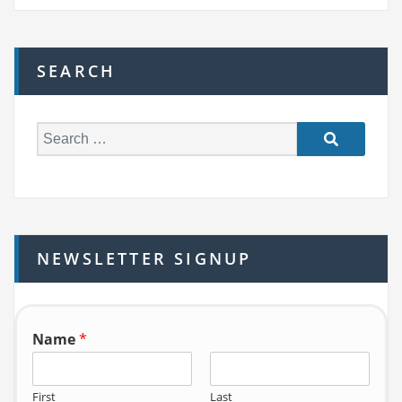
SEARCH
S
e
a
r
c
h
NEWSLETTER SIGNUP
f
o
r:
Name
*
First
Last