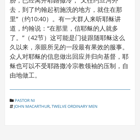
胁，已经离开耶路撒冷，“又往约旦河外
去，到了约翰起初施洗的地方，就住在那
里”（约10:40）。有一大群人来听耶稣讲
道，约翰说：“在那里，信耶稣的人就多
了。”（42节）这可能是门徒跟随耶稣这么
久以来，亲眼所见的一段最有果效的服事。
众人对耶稣的信息做出回应并归向基督，耶
稣也可以不受耶路撒冷宗教领袖的压制，自
由地做工。
C
PASTOR NI
T
A
JOHN MACARTHUR
,
TWELVE ORDINARY MEN
A
T
G
E
S
G
O
R