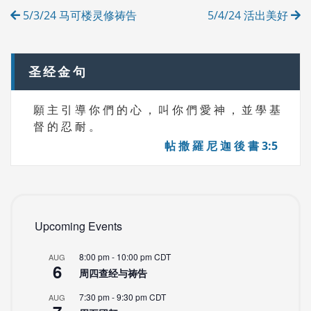
Post
I
5/3/24 马可楼灵修祷告
5/4/24 活出美好
E
navigation
S
圣经金句
願 主 引 導 你 們 的 心 ， 叫 你 們 愛 神 ， 並 學 基
督 的 忍 耐 。
帖 撒 羅 尼 迦 後 書 3:5
Upcoming Events
8:00 pm
-
10:00 pm
CDT
AUG
6
周四查经与祷告
7:30 pm
-
9:30 pm
CDT
AUG