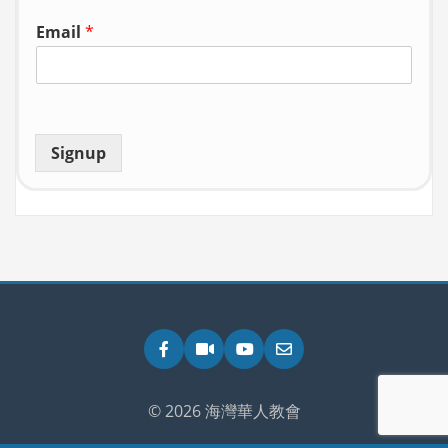
Email
*
Signup
Facebook
Zoom
YouTube
Email
© 2026 海灣華人教會