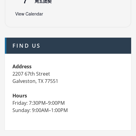
7
周五团契
View Calendar
FIND US
Address
2207 67th Street
Galveston, TX 77551
Hours
Friday: 7:30PM–9:00PM
Sunday: 9:00AM–1:00PM