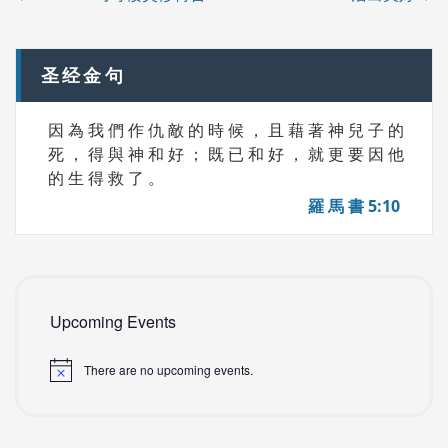
navigation
S
圣经金句
因 為 我 們 作 仇 敵 的 時 候 ， 且 藉 著 神 兒 子 的
死 ， 得 與 神 和 好 ； 既 已 和 好 ， 就 更 要 因 他
的 生 得 救 了 。
羅 馬 書 5:10
Upcoming Events
There are no upcoming events.