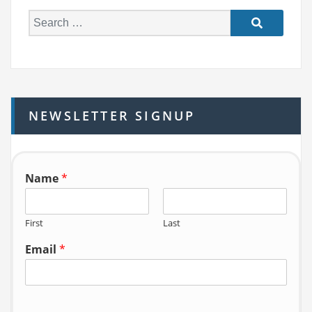
S
e
a
r
c
h
NEWSLETTER SIGNUP
f
o
r:
Name
*
First
Last
Email
*