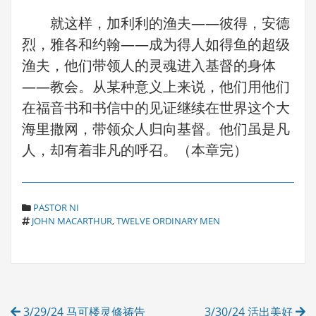
就这样，加利利的渔夫——彼得，安德
烈，雅各和约翰——成为得人如得鱼的超级
渔夫，他们带领人的灵魂进入基督的身体
——教会。从某种意义上来说，他们用他们
在福音书和书信中的见证继续在世界这个大
海里撒网，带领众人归向基督。他们虽是凡
人，却有着非凡的呼召。（本章完）
C
PASTOR NI
T
A
JOHN MACARTHUR
,
TWELVE ORDINARY MEN
A
T
G
E
S
G
O
R
Post
I
3/29/24 马可楼灵修祷告
3/30/24 活出美好
E